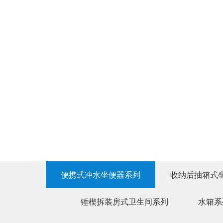
便携式冲水坐便器系列
收纳后抽箱式
锤楔拆装房式卫生间系列
水箱系