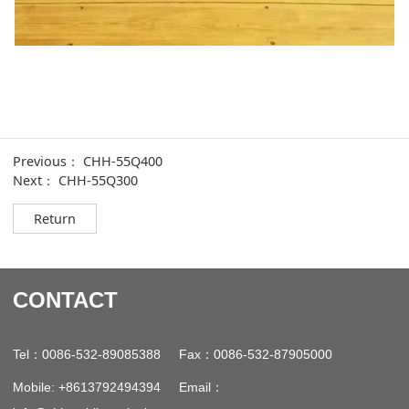
Previous：
CHH-55Q400
Next：
CHH-55Q300
Return
CONTACT
：
：
Tel
0086-532-89085388 Fax
0086-532-87905000
：
Mobile: +8613792494394 Email