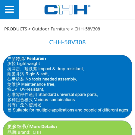
CHH-58V308
PRODUCTS
>
Outdoor Furniture
>
CHH-58V308
CHH-58V308